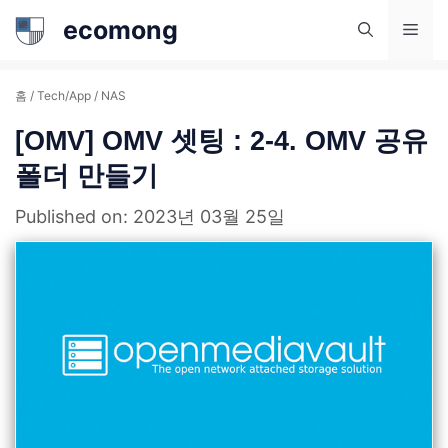
컨
ecomong
메
텐
츠
뉴
홈
/
Tech/App
/
NAS
로
[OMV] OMV 셋팅 : 2-4. OMV 공유
건
폴더 만들기
너
뛰
Published on: 2023년 03월 25일
기