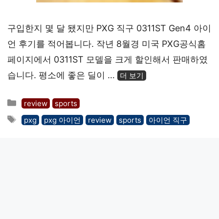
구입한지 몇 달 됐지만 PXG 직구 0311ST Gen4 아이
언 후기를 적어봅니다. 작년 8월경 미국 PXG공식홈
페이지에서 0311ST 모델을 크게 할인해서 판매하였
습니다. 평소에 좋은 딜이 …
더 보기
카
review
sports
테
태
pxg
pxg 아이언
review
sports
아이언 직구
고
그
리