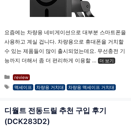
요즘에는 차량용 네비게이션으로 대부분 스마트폰을
사용하고 계실 겁니다. 차량용으로 휴대폰을 거치할
수 있는 제품들이 많이 출시되었는데요. 무선충전 기
능까지 더해서 좀 더 편리하게 이용할 …
더 보기
카
review
테
태
맥세이프
차량용 거치대
차량용 맥세이프 거치대
고
그
리
디월트 전동드릴 추천 구입 후기
(DCK283D2)