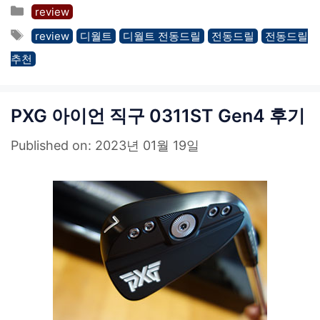
카
review
테
태
review
디월트
디월트 전동드릴
전동드릴
전동드릴
고
그
추천
리
PXG 아이언 직구 0311ST Gen4 후기
Published on: 2023년 01월 19일