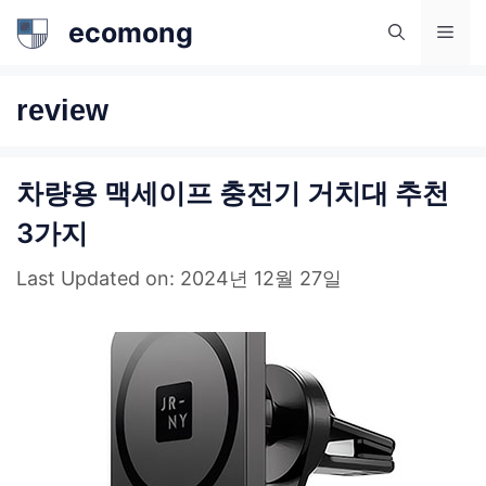
컨
ecomong
메
텐
츠
뉴
review
로
건
차량용 맥세이프 충전기 거치대 추천
너
뛰
3가지
기
Last Updated on: 2024년 12월 27일